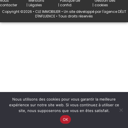
Nous
Mentions
Politique de
Gestion des
contacter
|
Légales
|
confid.
|
cookies
Copyright ©2026 • CLE IMMOBILIER •
Un site développé par l'agence
DÉLIT
D'INFLUENCE
• Tous droits réservés
Nous utilisons des cookies pour vous garantir la meilleure
expérience sur notre site web. Si vous continuez à utiliser ce
site, nous supposerons que vous en êtes satisfait.
OK