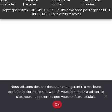
Nous
Mentions
Politique de
Gestion des
contacter
|
Légales
|
confid.
|
cookies
Copyright ©2026 • CLE IMMOBILIER •
Un site développé par l'agence
DÉLIT
D'INFLUENCE
• Tous droits réservés
Nous utilisons des cookies pour vous garantir la meilleure
expérience sur notre site web. Si vous continuez à utiliser ce
site, nous supposerons que vous en êtes satisfait.
OK